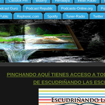
s
Castbox Fm
Blubrry
Himalaya
iheart Radio
odcast Gurú
Podcast Republic
Podcasts-Online.org
Po
Public
Rephonic.com
Spotify
Tuner-Radio
Twitter
PINCHANDO AQUÍ TIENES ACCESO A T
DE ESCUDRIÑANDO LAS ESC