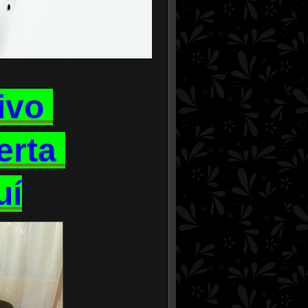
ivo
ierta
uí