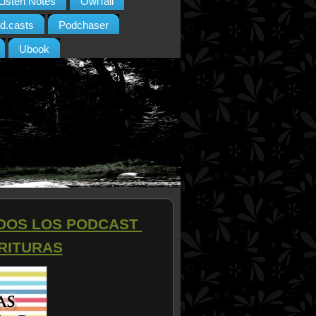
Listen Notes
OwlTail
d.casts
Podchaser
Ubook
ODOS LOS PODCAST
RITURAS