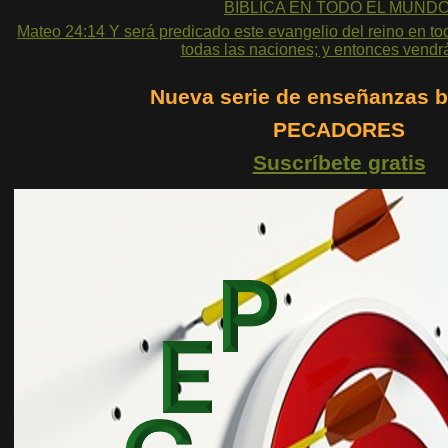
BÍBLICA EN TODO EL MUNDO
Mateo 24:14 Y será predicado este evangelio del reino en to
todas las naciones; y entonces vendrá
Nueva serie de enseñanzas b
PECADORES
Suscríbete gratis