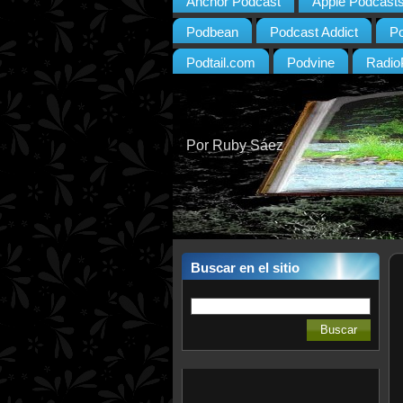
Anchor Podcast
Apple Podcast
Podbean
Podcast Addict
P
Podtail.com
Podvine
Radio
Por Ruby Sáez
Buscar en el sitio