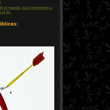
.
do el mundo, para testimonio a
 el fin.
íblicas: